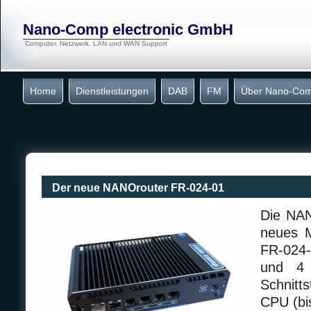
Nano-Comp electronic GmbH
Computer, Netzwerk, LAN und WAN Support
Home
Dienstleistungen
DAB
FM
Über Nano-Co
Der neue NANOrouter FR-024-01
Die NAN
neues M
FR-024-
und 4 
Schnitt
CPU (bi